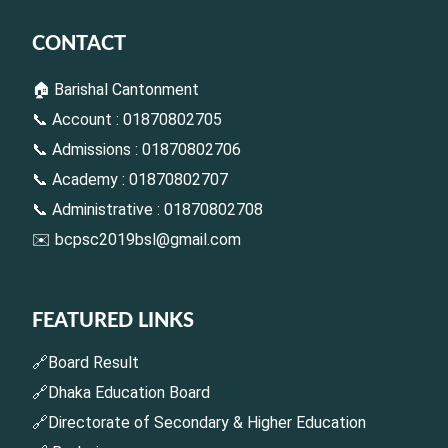
CONTACT
🏠 Barishal Cantonment
📞 Account : 01870802705
📞 Admissions : 01870802706
📞 Academy : 01870802707
📞 Administrative : 01870802708
✉️
bcpsc2019bsl@gmail.com
FEATURED LINKS
🔗Board Result
🔗Dhaka Education Board
🔗Directorate of Secondary & Higher Education