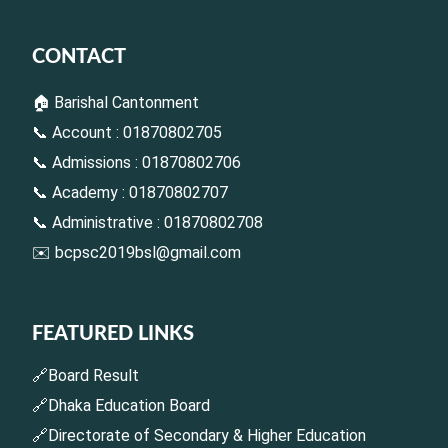
CONTACT
🏠 Barishal Cantonment
📞 Account : 01870802705
📞 Admissions : 01870802706
📞 Academy : 01870802707
📞 Administrative : 01870802708
✉️
bcpsc2019bsl@gmail.com
FEATURED LINKS
🔗Board Result
🔗Dhaka Education Board
🔗Directorate of Secondary & Higher Education