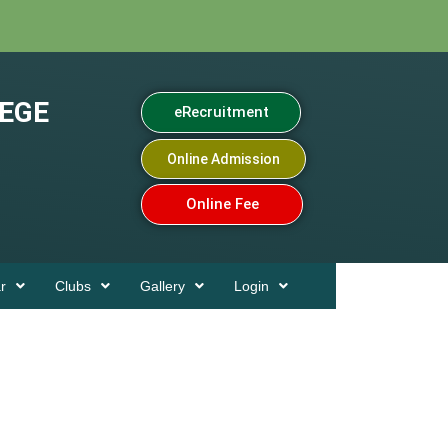
EGE
eRecruitment
Online Admission
Online Fee
r
Clubs
Gallery
Login